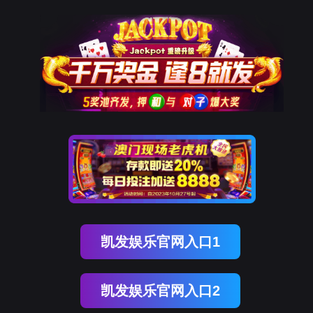
凯发娱乐官网入口1
凯发娱乐官网入口2