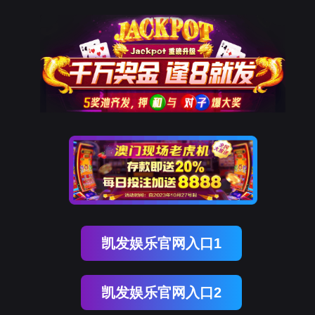
凯发娱乐官网入口1
凯发娱乐官网入口2